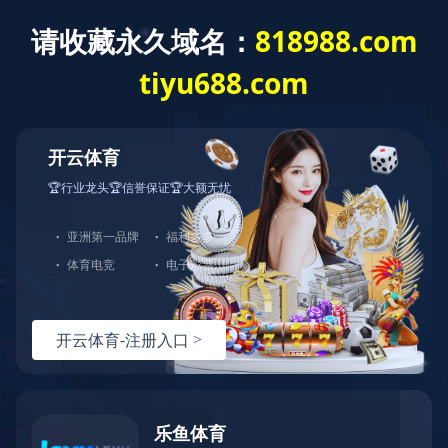
欢迎光临米兰平台官方网站！
中文版
|
English
025-68105599
首页
关于我们
资讯中心
产品中心
市场与服务
招贤纳士
(中国)官方网站

首页
关于我们
资讯中心
产品中心