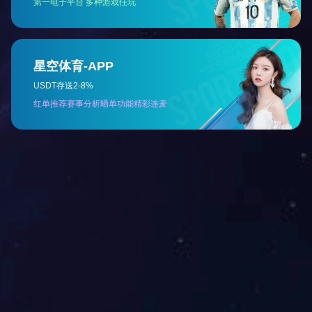
会上，公司党委副书记、总经理黄程详细传达了新工集团第二次党
代会的重要精神，以及在党建引领、产业发展、科技创新等方面的新
目标和新要求。
党委书记、董事长尹仁华在会上表示，南二机床作为新工集团旗下
重要的高端装备制造企业，将紧密围绕集团战略部署和工作要求，加
强科技创新力度，优化产品结构，提升产品质量和管理能力，对标世
界先进，以高品质高可靠性高性能的产品满足市场对高端齿轮加工设
备需求。​
公司全体党员干部将以新工集团第二次党员代表大会会议精神为指
引，坚定信心，真抓实干，努力开创公司发展新局面。​
扫二维码用手机看
上一个
:
2025年网络安全宣传周
下一个
:
南二机床开展深入学习贯彻中央八项规定精神现场学